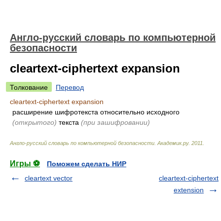
Англо-русский словарь по компьютерной
безопасности
cleartext-ciphertext expansion
Толкование
Перевод
cleartext-ciphertext expansion
расширение шифротекста относительно исходного
(открытого)
текста
(при зашифровании)
Англо-русский словарь по компьютерной безопасности
.
Академик.ру
.
2011
.
Игры ⚽
Поможем сделать НИР
cleartext vector
cleartext-ciphertext
extension